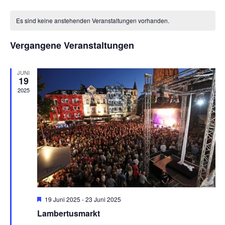
Datum
Suche
An
wählen.
Kalender
und
Na
Es sind keine anstehenden Veranstaltungen vorhanden.
von
Ansich
Veranstaltungen
Vergangene Veranstaltungen
Naviga
JUNI
19
2025
Hervorgehoben
19 Juni 2025
-
23 Juni 2025
Lambertusmarkt