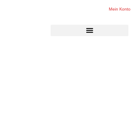
Mein Konto
Das Original
®
Schinderhannes
-Steak
Das Kult-Steak, traditionell über Buchenholz gegrillt.