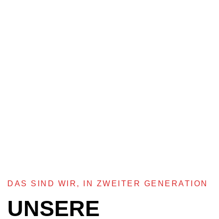
Seit über 50 Jahren ein gut gehütetes Familienrezept!
Ein unvergleichliches Erlebnis.
DAS SIND WIR, IN ZWEITER GENERATION
UNSERE