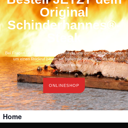
Original
Schinderhannes®-
Steak
Bei Fragen und Anregungen kannst du uns gerne schreiben oder
um einen Rückruf bitten, wir helfen dir gerne schnell und
unkompliziert weiter.
ONLINESHOP
Home