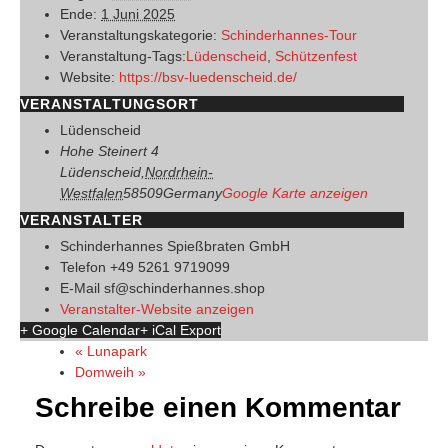
Ende:
1 Juni 2025
Veranstaltungskategorie:
Schinderhannes-Tour
Veranstaltung-Tags:
Lüdenscheid
,
Schützenfest
Website:
https://bsv-luedenscheid.de/
VERANSTALTUNGSORT
Lüdenscheid
Hohe Steinert 4
Lüdenscheid
,
Nordrhein-
Westfalen
58509
Germany
Google Karte anzeigen
VERANSTALTER
Schinderhannes Spießbraten GmbH
Telefon
+49 5261 9719099
E-Mail
sf@schinderhannes.shop
Veranstalter-Website anzeigen
+ Google Calendar
+ iCal Export
«
Lunapark
Domweih
»
Schreibe einen Kommentar