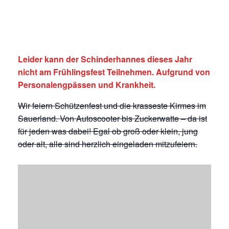
Schützenfest
23 Mai 2025
-
1 Juni 2025
Leider kann der Schinderhannes dieses Jahr
nicht am Frühlingsfest Teilnehmen. Aufgrund von
Personalengpässen und Krankheit.
Wir feiern Schützenfest und die krasseste Kirmes im
Sauerland. Von Autoscooter bis Zuckerwatte – da ist
für jeden was dabei! Egal ob groß oder klein, jung
oder alt, alle sind herzlich eingeladen mitzufeiern.