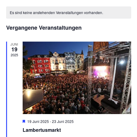
Datum
Suche
An
wählen.
Kalender
und
Na
Es sind keine anstehenden Veranstaltungen vorhanden.
von
Ansich
Veranstaltungen
Vergangene Veranstaltungen
Naviga
JUNI
19
2025
Hervorgehoben
19 Juni 2025
-
23 Juni 2025
Lambertusmarkt