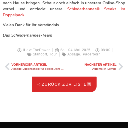
nach Hause bringen. Schaut doch einfach in unserem Online-Shop
vorbei und entdeckt unsere
Schinderhannes® Steaks im
Doppelpack
.
Vielen Dank für Ihr Verständnis.
Das Schinderhannes-Team
IHaveThePower
So.. 04 Mai 2025
08:00
Standort
,
Tour
Absage
,
Paderborn
VORHERIGER ARTIKEL
NÄCHSTER ARTIKEL
Absage Lüdenscheid für dieses Jahr (2025) aufgrund von Terminkonflikten
Automat in Lemgo
< ZURÜCK ZUR LISTE